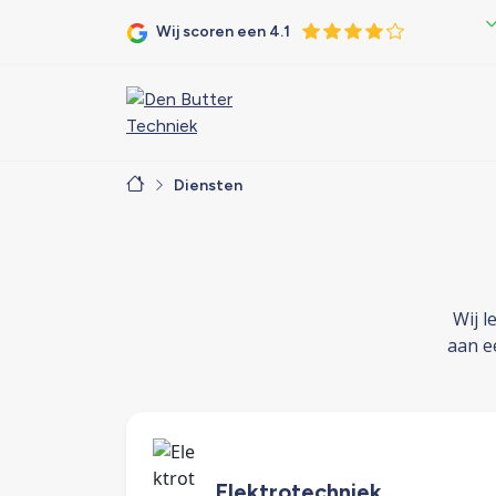
Wij scoren een 4.1
Diensten
Wij l
aan e
Elektrotechniek